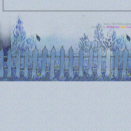
Total 2.805766(s) quer
Powered by
PHPWind
v6.0
Cer