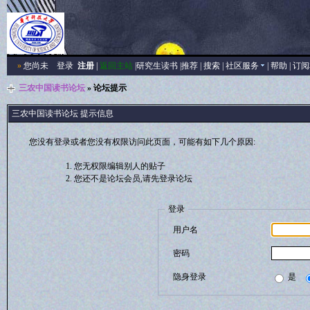
»
您尚未
登录
注册
|
返回主站
|
研究生读书
|
推荐
|
搜索
|
社区服务
|
帮助
|
订阅
三农中国读书论坛
» 论坛提示
三农中国读书论坛 提示信息
您没有登录或者您没有权限访问此页面，可能有如下几个原因:
您无权限编辑别人的贴子
您还不是论坛会员,请先登录论坛
登录
用户名
密码
隐身登录
是