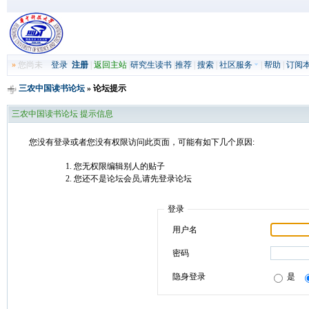
»
您尚未
登录
注册
|
返回主站
|
研究生读书
|
推荐
|
搜索
|
社区服务
|
帮助
|
订阅
三农中国读书论坛
» 论坛提示
三农中国读书论坛 提示信息
您没有登录或者您没有权限访问此页面，可能有如下几个原因:
您无权限编辑别人的贴子
您还不是论坛会员,请先登录论坛
登录
用户名
密码
隐身登录
是