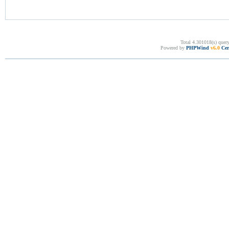
Total 4.301018(s) quer
Powered by
PHPWind
v6.0
Cer