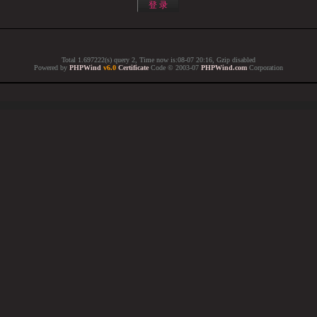
Total 1.697222(s) query 2, Time now is:08-07 20:16, Gzip disabled
Powered by
PHPWind
v6.0
Certificate
Code © 2003-07
PHPWind.com
Corporation