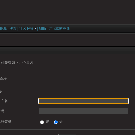
推荐
|
搜索
|
社区服务
|
帮助
|
订阅本帖更新
可能有如下几个原因:
论坛
录
用户名
密码
隐身登录
是
否