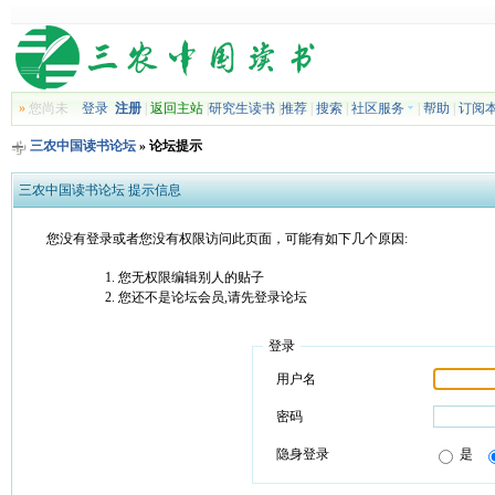
»
您尚未
登录
注册
|
返回主站
|
研究生读书
|
推荐
|
搜索
|
社区服务
|
帮助
|
订阅
三农中国读书论坛
» 论坛提示
三农中国读书论坛 提示信息
您没有登录或者您没有权限访问此页面，可能有如下几个原因:
您无权限编辑别人的贴子
您还不是论坛会员,请先登录论坛
登录
用户名
密码
隐身登录
是