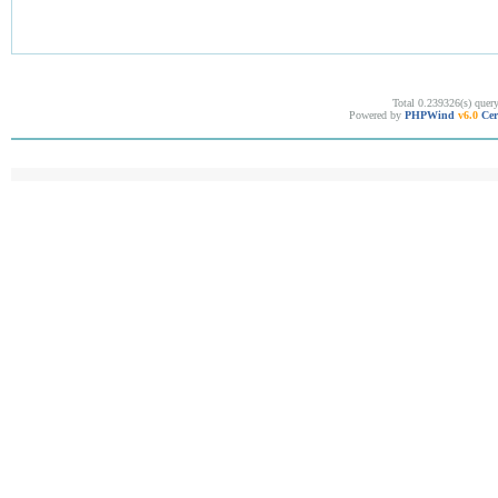
Total 0.239326(s) quer
Powered by
PHPWind
v6.0
Cer