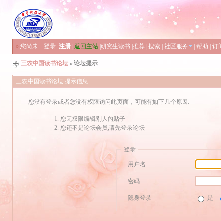
»
您尚未
登录
注册
|
返回主站
|
研究生读书
|
推荐
|
搜索
|
社区服务
|
帮助
|
订
三农中国读书论坛
» 论坛提示
三农中国读书论坛 提示信息
您没有登录或者您没有权限访问此页面，可能有如下几个原因:
您无权限编辑别人的贴子
您还不是论坛会员,请先登录论坛
登录
用户名
密码
隐身登录
是