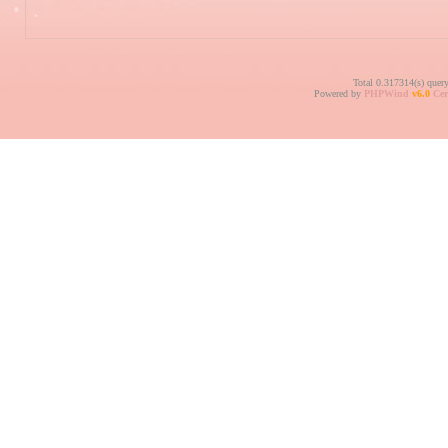
Total 0.317314(s) quer
Powered by
PHPWind
v6.0
Cer