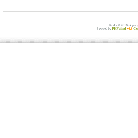
Total 2.096216(s) quer
Powered by
PHPWind
v6.0
Cer