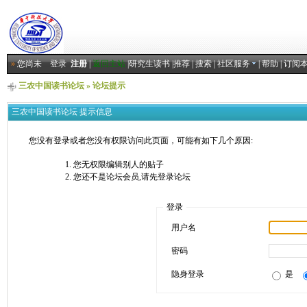
»
您尚未
登录
注册
|
返回主站
|
研究生读书
|
推荐
|
搜索
|
社区服务
|
帮助
|
订阅
三农中国读书论坛
» 论坛提示
三农中国读书论坛 提示信息
您没有登录或者您没有权限访问此页面，可能有如下几个原因:
您无权限编辑别人的贴子
您还不是论坛会员,请先登录论坛
登录
用户名
密码
隐身登录
是