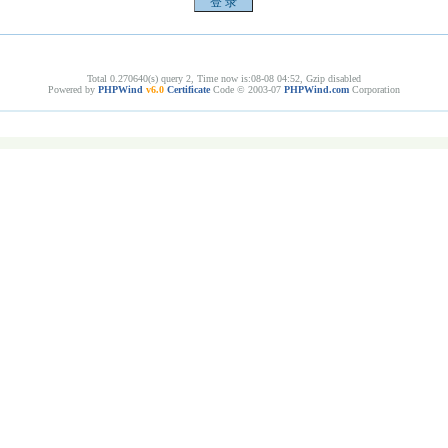
Total 0.270640(s) query 2, Time now is:08-08 04:52, Gzip disabled
Powered by
PHPWind
v6.0
Certificate
Code © 2003-07
PHPWind.com
Corporation