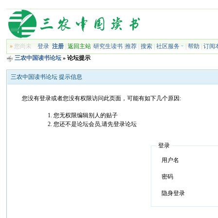
»
您尚未
登录
注册
|
返回主站
|
研究生读书
|
推荐
|
搜索
|
社区服务
|
帮助
|
订阅
三农中国读书论坛
» 论坛提示
三农中国读书论坛 提示信息
您没有登录或者您没有权限访问此页面，可能有如下几个原因:
您无权限编辑别人的贴子
您还不是论坛会员,请先登录论坛
登录
用户名
密码
隐身登录