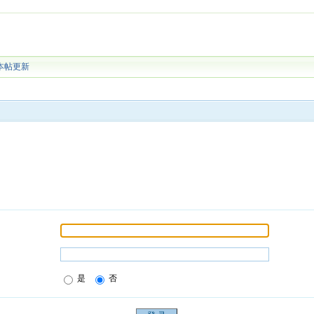
本帖更新
是
否