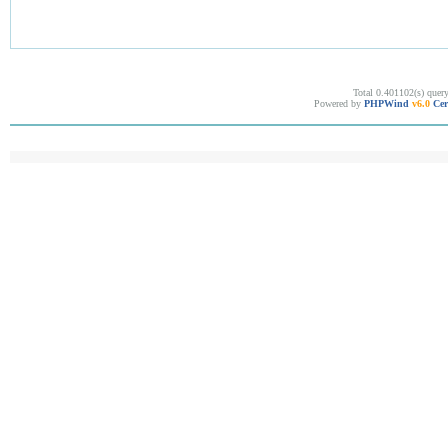
Total 0.401102(s) quer
Powered by
PHPWind
v6.0
Cer