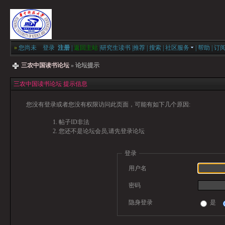
»
您尚未
登录
注册
|
返回主站
|
研究生读书
|
推荐
|
搜索
|
社区服务
|
帮助
|
订
三农中国读书论坛
» 论坛提示
三农中国读书论坛 提示信息
您没有登录或者您没有权限访问此页面，可能有如下几个原因:
帖子ID非法
您还不是论坛会员,请先登录论坛
登录
用户名
密码
隐身登录
是