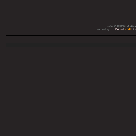
Total 0.266953(s) quer
Powered by
PHPWind
v6.0
Cer