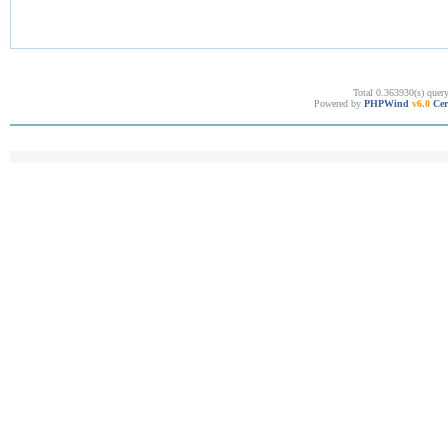
Total 0.363930(s) quer
Powered by
PHPWind
v6.0
Cer