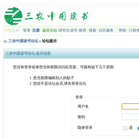
»
您尚未
登录
注册
|
返回主站
|
研究生读书
|
推荐
|
搜索
|
社区服务
|
帮助
|
订阅
三农中国读书论坛
» 论坛提示
三农中国读书论坛 提示信息
您没有登录或者您没有权限访问此页面，可能有如下几个原因:
您无权限编辑别人的贴子
您还不是论坛会员,请先登录论坛
登录
用户名
密码
隐身登录
是