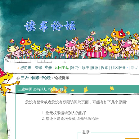
»
您尚未
登录
注册
|
返回主站
|
研究生读书
|
推荐
|
搜索
|
社区服务
|
帮助
三农中国读书论坛
» 论坛提示
三农中国读书论坛 提示信息
您没有登录或者您没有权限访问此页面，可能有如下几个原因:
您无权限编辑别人的贴子
您还不是论坛会员,请先登录论坛
登录