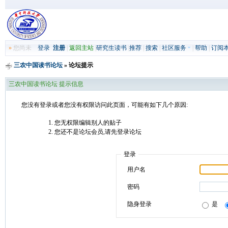
»
您尚未
登录
注册
|
返回主站
|
研究生读书
|
推荐
|
搜索
|
社区服务
|
帮助
|
订阅
三农中国读书论坛
» 论坛提示
三农中国读书论坛 提示信息
您没有登录或者您没有权限访问此页面，可能有如下几个原因:
您无权限编辑别人的贴子
您还不是论坛会员,请先登录论坛
登录
用户名
密码
隐身登录
是