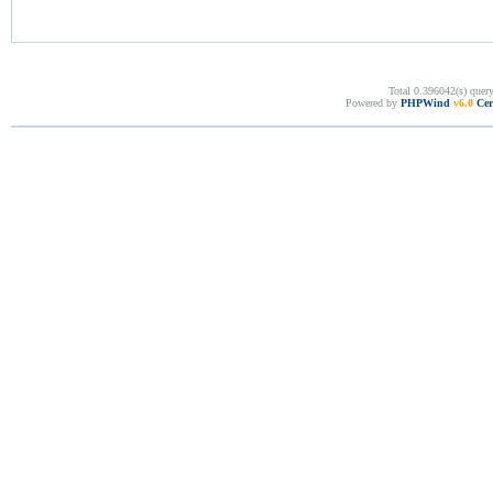
Total 0.396042(s) quer
Powered by
PHPWind
v6.0
Cer