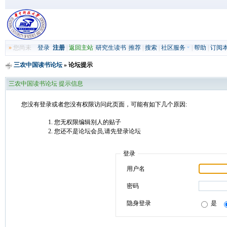
»
您尚未
登录
注册
|
返回主站
|
研究生读书
|
推荐
|
搜索
|
社区服务
|
帮助
|
订阅
三农中国读书论坛
» 论坛提示
三农中国读书论坛 提示信息
您没有登录或者您没有权限访问此页面，可能有如下几个原因:
您无权限编辑别人的贴子
您还不是论坛会员,请先登录论坛
登录
用户名
密码
隐身登录
是