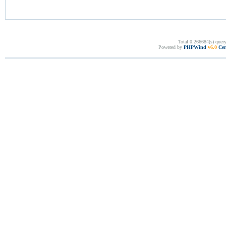
Total 0.266684(s) quer
Powered by
PHPWind
v6.0
Cer