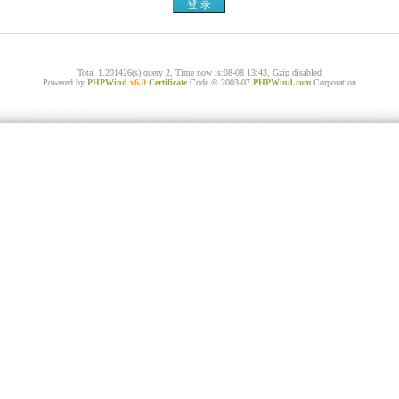
Total 1.201426(s) query 2, Time now is:08-08 13:43, Gzip disabled
Powered by
PHPWind
v6.0
Certificate
Code © 2003-07
PHPWind.com
Corporation