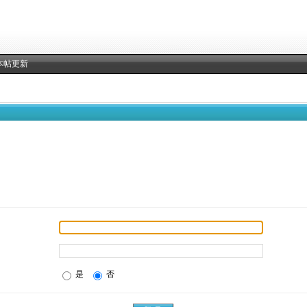
本帖更新
是
否