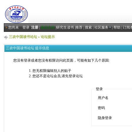
»
您尚未
登录
注册
|
返回主站
|
研究生读书
|
推荐
|
搜索
|
社区服务
|
帮助
|
订阅
三农中国读书论坛
» 论坛提示
三农中国读书论坛 提示信息
您没有登录或者您没有权限访问此页面，可能有如下几个原因:
您无权限编辑别人的贴子
您还不是论坛会员,请先登录论坛
登录
用户名
密码
隐身登录