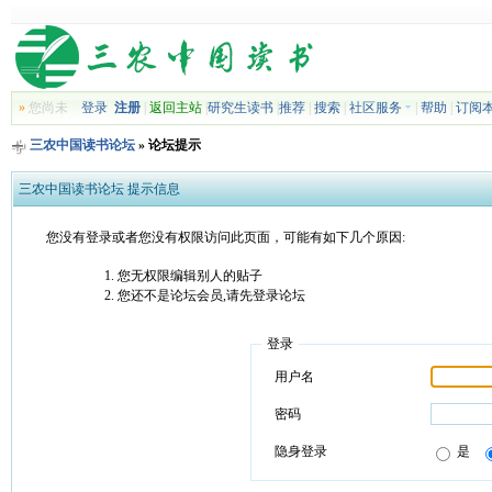
»
您尚未
登录
注册
|
返回主站
|
研究生读书
|
推荐
|
搜索
|
社区服务
|
帮助
|
订阅
三农中国读书论坛
» 论坛提示
三农中国读书论坛 提示信息
您没有登录或者您没有权限访问此页面，可能有如下几个原因:
您无权限编辑别人的贴子
您还不是论坛会员,请先登录论坛
登录
用户名
密码
隐身登录
是