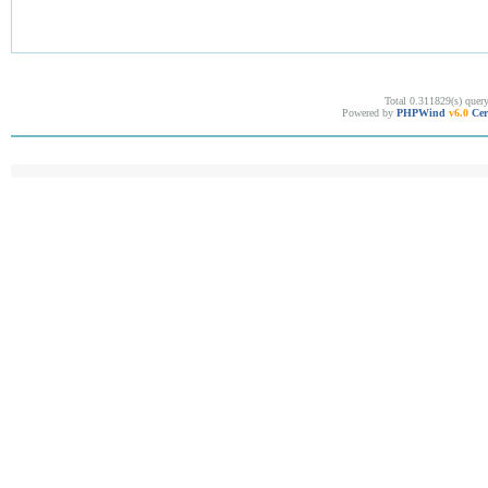
Total 0.311829(s) quer
Powered by
PHPWind
v6.0
Cer