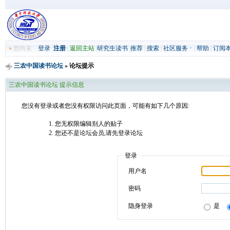
»
您尚未
登录
注册
|
返回主站
|
研究生读书
|
推荐
|
搜索
|
社区服务
|
帮助
|
订阅
三农中国读书论坛
» 论坛提示
三农中国读书论坛 提示信息
您没有登录或者您没有权限访问此页面，可能有如下几个原因:
您无权限编辑别人的贴子
您还不是论坛会员,请先登录论坛
登录
用户名
密码
隐身登录
是