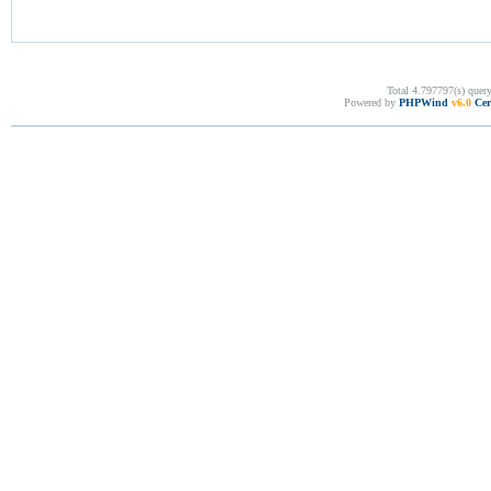
Total 4.797797(s) quer
Powered by
PHPWind
v6.0
Cer