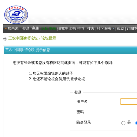
»
您尚未
登录
注册
|
返回主站
|
研究生读书
|
推荐
|
搜索
|
社区服务
|
帮助
|
订阅
三农中国读书论坛
» 论坛提示
三农中国读书论坛 提示信息
您没有登录或者您没有权限访问此页面，可能有如下几个原因:
您无权限编辑别人的贴子
您还不是论坛会员,请先登录论坛
登录
用户名
密码
隐身登录
是