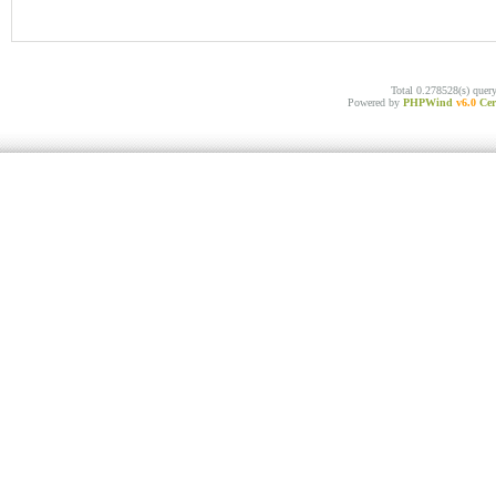
Total 0.278528(s) quer
Powered by
PHPWind
v6.0
Cer