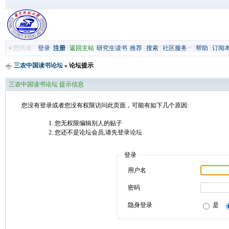
»
您尚未
登录
注册
|
返回主站
|
研究生读书
|
推荐
|
搜索
|
社区服务
|
帮助
|
订阅
三农中国读书论坛
» 论坛提示
三农中国读书论坛 提示信息
您没有登录或者您没有权限访问此页面，可能有如下几个原因:
您无权限编辑别人的贴子
您还不是论坛会员,请先登录论坛
登录
用户名
密码
隐身登录
是