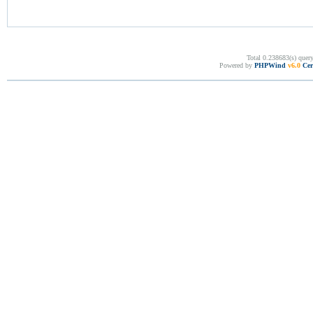
Total 0.238683(s) quer
Powered by
PHPWind
v6.0
Cer