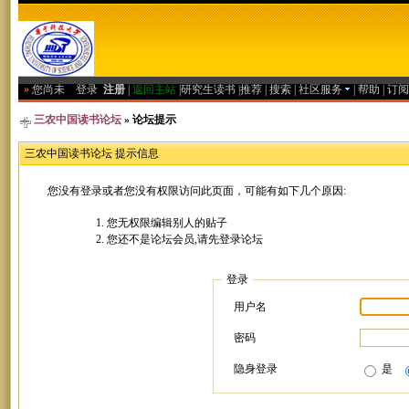
»
您尚未
登录
注册
|
返回主站
|
研究生读书
|
推荐
|
搜索
|
社区服务
|
帮助
|
订阅
三农中国读书论坛
» 论坛提示
三农中国读书论坛 提示信息
您没有登录或者您没有权限访问此页面，可能有如下几个原因:
您无权限编辑别人的贴子
您还不是论坛会员,请先登录论坛
登录
用户名
密码
隐身登录
是