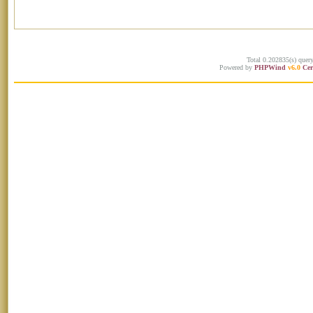
Total 0.202835(s) quer
Powered by
PHPWind
v6.0
Cer