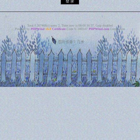
Total 0.267468(s) query 2, Time now is:08-08 16:37, Gzip disabled
Powered by
PHPWind
v6.0
Certificate
Code © 2003-07
PHPWind.com
Corporation