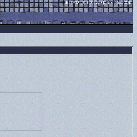
返回主站
|
无图版
|
风格切换
|
Home首页