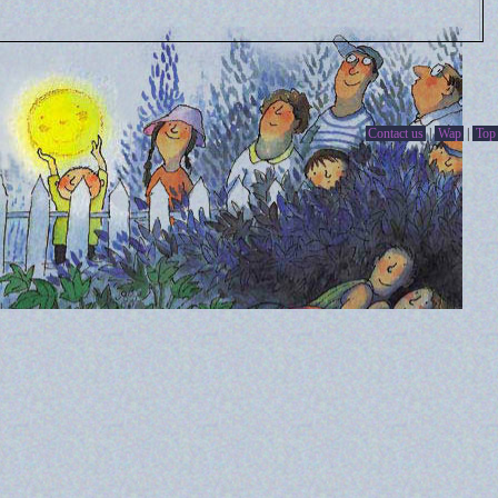
Contact us
|
Wap
|
Top