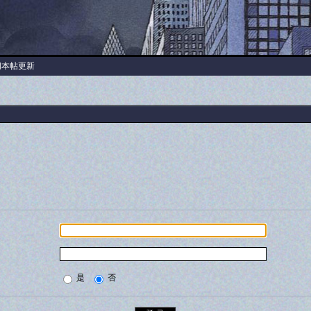
阅本帖更新
是
否