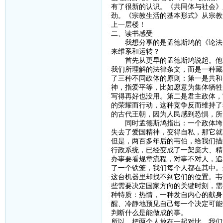
有了很新的认识。《共同体与社会》
劲。《宗教生活的基本形式》从宗教
上一层楼！
二、读书感受
我想分享的是孟德斯鸠的《论法的
来维系和运转？
首先从更早的孟德斯鸠说起。他把
我们所理解的法律条文，而是一种藏
了三种不同政体的原则：第一是共和
神，指爱平等，比如愿意为集体牺牲
写得再好也没用。第二是君主政体，
的荣耀而行动，这种竞争反而维持了
的古代王朝，因为人民感到恐惧，所
同时孟德斯鸠指出：一个政体垮台
失去了爱国精神，变得自私，那它就
但是，两百多年后的韦伯，给我们描
行政系统，已经变成了一架庞大、精
办事要看规章流程，对事不对人，追
了一个铁笼，我们每个人都在其中。
这台机器里却找不到它们的位置。韦
些需要决定国家方向的关键时刻，需
种特质：热情，一种发自内心的献身
醒、冷静地预见自己每一个决定可能
判断什么是能做成的事。
所以，把两个人放在一起对比，我们