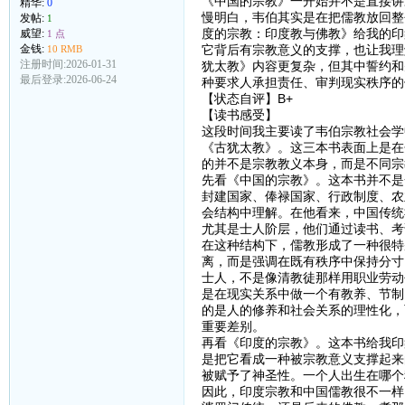
《中国的宗教》一开始并不是直接讲
精华:
0
慢明白，韦伯其实是在把儒教放回整
发帖:
1
度的宗教：印度教与佛教》给我的印
威望:
1 点
它背后有宗教意义的支撑，也让我理
金钱:
10 RMB
注册时间:2026-01-31
犹太教》内容更复杂，但其中誓约和
最后登录:2026-06-24
种要求人承担责任、审判现实秩序的
【状态自评】B+
【读书感受】
这段时间我主要读了韦伯宗教社会学
《古犹太教》。这三本书表面上是在
的并不是宗教教义本身，而是不同宗
先看《中国的宗教》。这本书并不是
封建国家、俸禄国家、行政制度、农
会结构中理解。在他看来，中国传统
尤其是士人阶层，他们通过读书、考
在这种结构下，儒教形成了一种很特
离，而是强调在既有秩序中保持分寸
士人，不是像清教徒那样用职业劳动
是在现实关系中做一个有教养、节制
的是人的修养和社会关系的理性化，
重要差别。
再看《印度的宗教》。这本书给我印
是把它看成一种被宗教意义支撑起来
被赋予了神圣性。一个人出生在哪个
因此，印度宗教和中国儒教很不一样