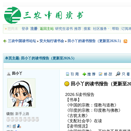
»
您尚未
登录
注册
|
返回主站
|
研究生读书
|
推荐
|
搜索
|
社区服务
|
帮助
|
订阅
三农中国读书论坛
»
安大知行读书会
»
田小丫的读书报告（更新至2026.5）
本页主题:
田小丫的读书报告（更新至2026.5）
田小丫
田小丫的读书报告（更新至202
2026.5读书报告
【书单】
《中国的宗教：儒教与道教》
《印度的宗教：印度教与佛教》
级别:
新手上路
《古犹太教》
《支配社会学》在读
【读书情况】