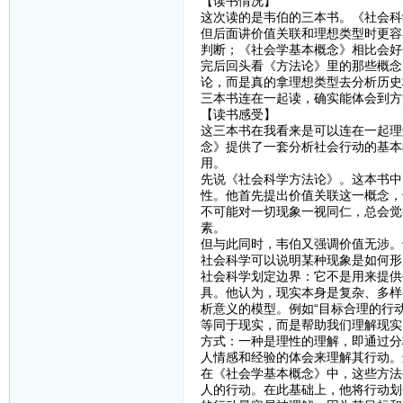
【读书情况】
这次读的是韦伯的三本书。《社会科
但后面讲价值关联和理想类型时更容
判断；《社会学基本概念》相比会好
完后回头看《方法论》里的那些概念
论，而是真的拿理想类型去分析历史
三本书连在一起读，确实能体会到方
【读书感受】
这三本书在我看来是可以连在一起理
念》提供了一套分析社会行动的基本
用。
先说《社会科学方法论》。这本书中
性。他首先提出价值关联这一概念，
不可能对一切现象一视同仁，总会觉
素。
但与此同时，韦伯又强调价值无涉。
社会科学可以说明某种现象是如何形
社会科学划定边界：它不是用来提供
具。他认为，现实本身是复杂、多样
析意义的模型。例如“目标合理的行
等同于现实，而是帮助我们理解现实
方式：一种是理性的理解，即通过分
人情感和经验的体会来理解其行动。
在《社会学基本概念》中，这些方法
人的行动。在此基础上，他将行动划