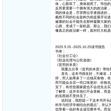
体，心脏坏了，身体就死了。韦伯的
反而更需要一个拥有强大的政治家，
我的体会是，尽管两位学者描述的，
截然不同的社会架构为前提展开论述
健康的社会不能失去那种凝聚大家的
心跳，变成了一架机器。那么，我们
像真正的政治家一样，面对巨大机器
2025.9.25.-2025.10.25读书报告
书单：
《社会分工论》
《职业伦理与公民道德》
《贫穷的本质》
我重点分享《贫穷的本质》带给
首先，这本书很友好，不难读，甚
得，穷人如果多了一点钱买食物，肯
而可能会去买一些口味更好、价格也
宜了，有些贫困家庭也不会优先去买
了解答：这并非他们不会算账，而是
的东西就不受待见了。
说到这，我想提一下这本书开头的
科学与经济学相结合的观点”，并认
也带着一份好奇去读完整本书。而实