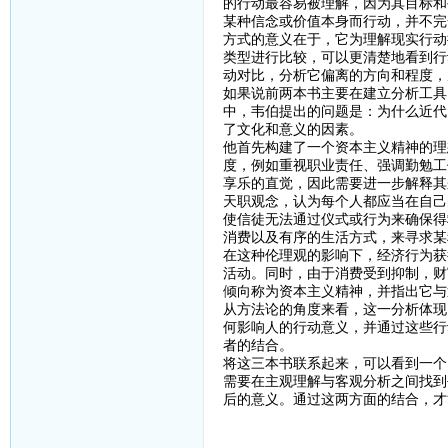
的行动最容易被理解，因为其目标和
某种信念或价值本身而行动，并不完
方式的意义在于，它为理解现实行动
类型进行比较，可以更清楚地看到行
动对比，分析它偏离的方向和程度，
如果说前两本书主要在建立分析工具
中，韦伯提出的问题是：为什么近代
了文化和意义的因素。
他首先构建了一个资本主义精神的理
度，例如重视职业责任、强调勤勉工
享乐的直觉，因此需要进一步解释其
天职观念，认为每个人都应当在自己
使信徒无法通过仪式或行为来确保得
消费以及有序的生活方式，来寻求某
在这种伦理观的影响下，经济行为获
活动。同时，由于消费受到抑制，财
倾向称为资本主义精神，并指出它与
从方法论的角度来看，这一分析体现
何影响人的行动意义，并通过这些行
者的结合。
将这三本书联系起来，可以看到一个
需要在主观理解与客观分析之间找到
后的意义。通过这两方面的结合，才