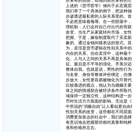
所未有的自由，却感到前所未有的空
上述的《货币哲学》倾向于从宏观层
我们举了一个具体的例子，把这种抽
步渗透进最私密的人际关系里的。首
不必然意味着侮辱。在一些部落中，
理机制：人们会对自己付出代价而获
改变。当生产从家庭转向市场，女性
把握。于是，嫁妆制度取代了买卖新
象的、通过金钱间接表达的形式。其
为，卖淫是货币逻辑在性别关系中的
内在的关系。但在卖淫中，这种最个
化。人与人之间的关系不再是具体的
征。最后是不平等的强化。齐美尔还
整体自我。也就是说，男性的性行为
与名誉、身份等整体评价绑定，仿佛
步放大，女性更容易被物化为可替代
比较激进的观点，他认为当婚姻主要
体之间的情感契合被经济条件所取代
域保持一定独立性，这种结构进一步
币对生活方方面面的影响。无论是《
中所说的“消极自由”让人看似更自
性别关系的改变，这些都在不同层面
消费更加发达的社会中，我们的选择
有意识地去把握那些相对真挚和纯粹
准和价格所左右。