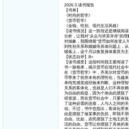
2026.3.读书报告
【书单】
《时尚的哲学》
《货币哲学》
《金钱、性别、现代生活风格》
【读书情况】这一阶段还是继续阅读
分析，让我对“从众与求异并存”的
对抽象，我围绕着“货币如何改变人
到性别关系和婚姻等具体问题上，从
锻炼上，这个月以恢复身体素质为主，
【状态自评】B+
【读书感受】这段时间我主要阅读了
书一脉相承，揭示货币在现代社会中
在《货币哲学》中，齐美尔对货币的
币带来了前所未有的理性化，当越来
单纯凭感觉或经验来判断。这种理智
关系的客体化，也就是人们不再依赖
为自由的前提，因为个体由此摆脱了
得资源，而在货币社会中，只要有钱
了这种必需的连接，人与人之间的关
动。不过，书中也指出，客体化带来
由是摆脱了做某事的负担，即我不用
自由。比如，农民摆脱了土地主的支
活的自由。货币让你摆脱了具体的束