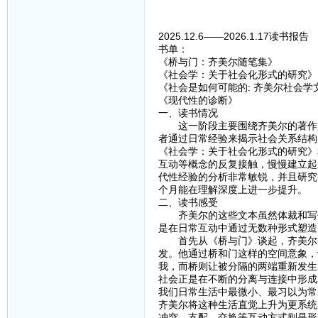
2025.12.6——2026.1.17读书报告
书单：
《桥与门：齐美尔随笔集》
《社会学：关于社会化形式的研究》
《社会是如何可能的: 齐美尔社会学
《现代性的诊断》
一、读书情况
这一阶段主要围绕齐美尔的著作展
者通过日常经验来揭示社会关系结构
《社会学：关于社会化形式的研究》
互动等概念的反复接触，慢慢建立起
代性经验的分析非常敏锐，并且研究
个月能在理解深度上进一步提升。
二、读书感受
齐美尔的这些文本虽然体裁和写作
是在日常互动中通过无数种形式塑造
首先从《桥与门》谈起，齐美尔并
发。他通过桥和门这样的空间意象，
我，而桥则让被分隔的两端重新发生
社会正是在不断的分离与连接中形成
我们日常生活中最微小、最习以为常
齐美尔将这种生活直觉上升为更系统
冲突、支配、交换等互动方式则是形