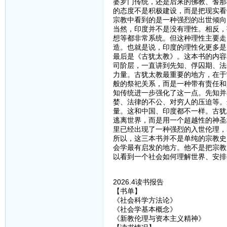
婆罗门传统，还是后来的佛教、耆那
的态度不是积极建设，而是把现实看
宗教中看到的是一种强烈的出世倾向
当然，印度并不是没有理性。相反，
想等都非常系统。但这种理性主要走
造。也就是说，印度的理性化更多是
最后是《古犹太教》。这本书的内容
司阶层，一直讲到先知、俘囚期、法
力量。古犹太教最重要的地方，在于
般的祭祀关系，而是一种带有责任和
知传统进一步强化了这一点。先知并
婪、法律的不公、对穷人的压迫等。
量。这和中国、印度都不一样。古犹
逃离世界，而是用一个超越性的神圣
里已经出现了一种强烈的入世伦理，
所以，这三本书并不是单纯的宗教史
会学最有启发的地方。他不是把宗教
以看到一个社会如何理解世界、安排
2026.4读书报告
【书单】
《社会科学方法论》
《社会学基本概念》
《新教伦理与资本主义精神》