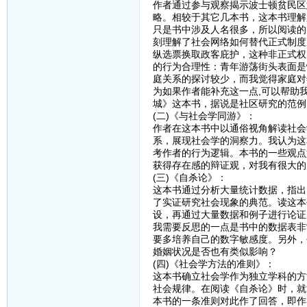
作者通过参与观察揭示波士顿贫民区
略。相较于其它几本书，这本书理解
只是书中涉及人名很多，所以阅读的
刻理解了社会网络如何替代正式制度
纵选票换取政客庇护，这种非正式权
的行为合理性：青年游荡街头表面是
庭关系的探讨较少，而我觉得家庭对
为如果作者能补充这一点,可以帮助
城》这本书，据说是社区研究的范例
(二)《与社会学同游》：
作者在这本书中以通俗视角解读社会
系，展现社会学的洞察力。我认为这
考作者的行为逻辑。本书的一些观点
获得存在感的辩证观，对我有很大的
(三)《自杀论》：
这本书通过分析大量统计数据，指出
了实证研究社会现象的典范。读这本
设，再通过大量数据和例子进行论证
我需要反思的一点是书中的数据表非
要多培养自己的数字敏感度。另外，
婚姻状况是否也有类似影响？
(四)《社会学方法的准则》：
这本书确立社会学作为独立学科的方
社会规律。在阅读《自杀论》时，就
本书的一条准则对此作了回答，即作