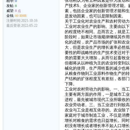
张培刚认为有五种因素是作为发动和
精华:
0
产技术5、企业家的创新管理才能。
发帖:
8
素，包括企业家的创新管理才能和生
威望:
8 点
是发动因素，也可以是限制因素。
金钱:
80 RMB
注册时间:2021-10-16
关于工业化对农业生产和农村劳动力
最后登录:2022-05-22
工业对农业生产的影响。主要由以下
的程度绝不相同。总而言之，就是工
阶段时，如果让市场规律继续其作用
化的进程，农产品市场的扩张和农业
大，但是农业生产的增长速率必然低
要性的即战略性的生产技术变迁对于
类的需要大大增加，从而引起畜牧业
但都将从以种植为主的农业转变到以
械化的使用，生产用牲畜的减少也将
从粮食作物到工业原料作物生产的转
产结构的扩张程度互有差别，各部门
下降。
工业对农村劳动力的影响。一、当工
主要有两方面的作用，一是城市工业
进程，最先被城市现代工业所吸收的
农业劳动者。三、当工业进行到较高
农业与工业是相互依存的。农业除了
家庭对于城市制造工业，不仅是消费
增长对粮食的需求也日益增长。同时
积没有增长或者增长率不如人口增长