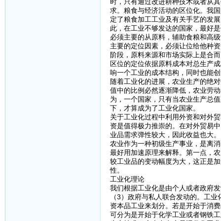
时，只有通过改进耕种技术或者从其
求。粮食与经济活动的区位化。我国
定了粮食加工工业及有关手艺的发展
此，在工业不够发达的国家，最好是
必须主要的从原料，辅助食粮和高级
主要的定位因素，必须让位给他种资
阶段，原料来源和市场实际上是合而
区位的定位依据原料成本对总生产成
响一个工业的成本结构，同时也能创
随着工业化的进展，农业生产的绝对
值中的比例必然逐渐降低，农业劳动
为，一个国家，只有当农业生产总值
下，才算成为了工业化国家。
关于工业化过程中利用外资和对外贸
资是值得极力推崇的。在对外贸易中
业品需求弹性较大，因此收益也大。
农业作为一种初级生产事业，是离消
最好用加速原理来解释。第一点，农
较工业品的变动幅度为大，这正是加
性。
工业化理论
我们根据工业化是由个人或者政府发
（3）政府与私人联合发动的。工业
资本品工业来划分。若是开始于消费
可分为是开始于化学工业或者钢铁工