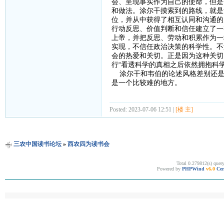
会、呈现事实作为自己的使命，但是
和做法。涂尔干摸索到的路线，就是
位，并从中获得了相互认同和沟通的
行动反思、价值判断和信任建立了一
上帝，并把反思、劳动和积累作为一
实现，不信任政治决策的科学性。不
会的热爱和关切。正是因为这种关切
行“看透科学的真相之后依然拥抱科
涂尔干和韦伯的论述风格差别还是
是一个比较难的地方。
Posted: 2023-07-06 12:51 |
[楼 主]
三农中国读书论坛
»
西农四为读书会
Total 0.279812(s) quer
Powered by
PHPWind
v6.0
Cer