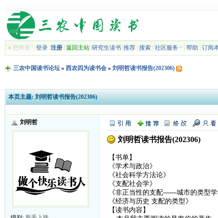
»
您尚未
登录
注册
|
返回主站
|
研究生读书
|
推荐
|
搜索
|
社区服务
|
帮助
|
订阅
三农中国读书论坛
»
西农四为读书会
»
刘明哲读书报告(202306)
本页主题:
刘明哲读书报告(202306)
刘明哲
刘明哲读书报告(202306)
【书单】
《学术与政治》
《社会科学方法论》
《支配社会学》
《非正当性的支配——城市的类型学
《经济与历史 支配的类型》
【读书内容】
级别:
新手上路