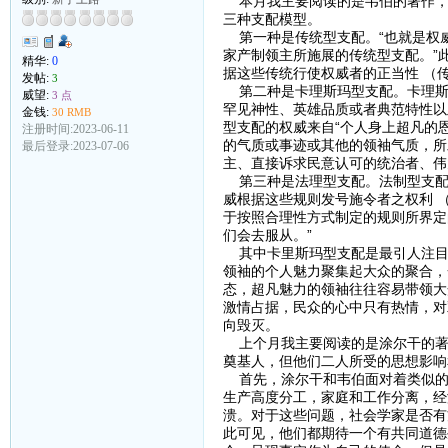
本月我主要阅读的是韦伯的著作，
三种支配模型。
第一种是传统型支配。“也就是权
家产制领主所施展的传统型支配。”
精华:
0
据这些传统行使权威者的正当性 （
发帖:
3
第二种是卡理斯玛型支配。卡理斯
威望:
3 点
罕见神性、英雄品质或者典范特性以
金钱:
30 RMB
型支配的权威来自“个人身上超凡的
注册时间:2023-06-11
的气质或事迹或其他的领袖气质，所
最后登录:2023-07-06
主、直接诉求民意认可的统治者、伟
第三种是法理型支配。法制型支配
威根据这些规则发号施令者之权利 
于按照合理性方式制定的规则所界定
们会去服从。”
其中卡里斯玛型支配是最引人注目
领袖的个人魅力聚集起大众的聚合，
态，超凡魅力的领袖往往容易带领大
激情占据，民众的心中只有热情，对
向毁灭。
上个月我主要阅读的是涂尔干的著
奠基人，但他们二人所受的思想影响
首先，涂尔干和韦伯面对着类似的
生产高度分工，家庭和工作分离，经
溃。对于这些问题，社会学家是否有
此可见，他们都期待一个有共同道德