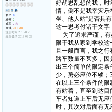
好胡思乱想的我，时
情，倒不是我幸灾乐
精华:
0
坐、他人站”是否具
发帖:
2
威望:
2 点
这一思考付诸于文字
金钱:
20 RMB
注册时间:2013-03-18
为了追求严谨，有必
最后登录:2013-03-29
限于我从家到学校这
且一般而言，我之行
路车数量不甚多，因
出三个简单的限定条
少，势必座位不够；
在以上三个条件的限
有站着，直至到达目
车者知道上车后无座
时，其次对后面有无