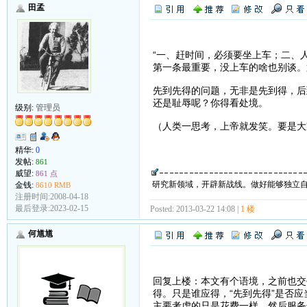
田孟
“一、赶时间，必须要坐上车；二、
第一条最重要，没上车的啥也别谈。
先到先得的问题，无非是先到得，后
还是耻辱呢？你得看处境。
级别:
管理员
（人类一思考，上帝就发笑。要是大
精华:
0
发帖:
861
威望:
861 点
研究新领域，开辟新战线。做好能够独立
金钱:
8610 RMB
注册时间:2008-04-18
最后登录:2023-02-15
Posted: 2013-03-22 14:08 |
1 楼
何馗馗
回复上楼：本文有个语境，之前也交
得。只是谁应得，“先到先得”是否
主要考虑的只是花费一样，然后服务