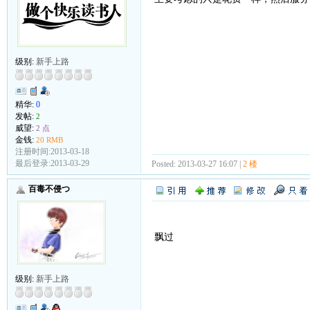
级别:
新手上路
精华:
0
发帖:
2
威望:
2 点
金钱:
20 RMB
注册时间:2013-03-18
最后登录:2013-03-29
Posted: 2013-03-27 16:07 |
2 楼
百毒不侵つ
飘过
级别:
新手上路