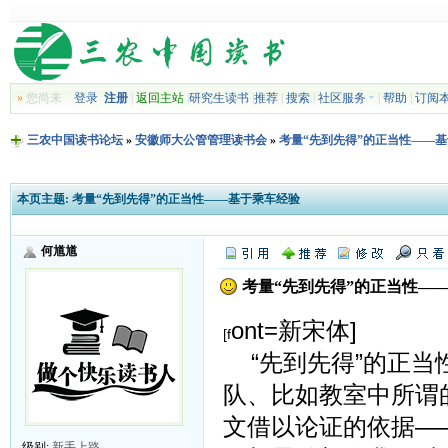
»
您尚未
登录
注册
|
返回主站
|
研究生读书
|
推荐
|
搜索
|
社区服务
|
帮助
|
订阅
三农中国读书论坛
»
安徽师大公管管理读书会
»
考量“先到先得”的正当性——
本页主题:
考量“先到先得”的正当性——基于乘车经验
何馗馗
考量“先到先得”的正当性—
ont=新宋体]
[f
“先到先得”的正当
队、比如教室中所谓
文借以论证的依据—
级别:
新手上路