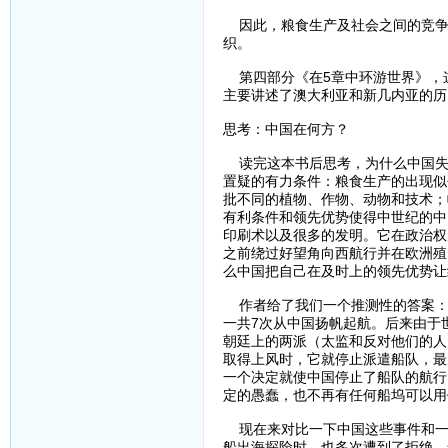
因此，粮食生产及社会之间的竞争
织。
第四部分《在5章中环游世界》，
主要讲述了澳大利亚和新几内亚的历
思考：中国在何方？
读完这本书后思考，为什么中国失
置疑的有力条件：粮食生产的出现似
批不同的植物、作物、动物和技术；
有利条件和领先优势使得中世纪的中
印刷术以及很多的发明。它在政治权
之前绕过好望角向西航行并在欧洲殖
么中国把自己在及时上的领先优势让
作者给了我们一个推测性的答案：他
一共7次从中国扬帆起航。后来由于
朝廷上的两派（太监和反对他们的人
取得上风时，它就停止派遣船队，最
一个决定就使中国停止了船队的航行
定的愚蠢，也不再有任何船坞可以用
现在来对比一下中国这些事件和一
船出海探险时，也多次遭到了拒绝，