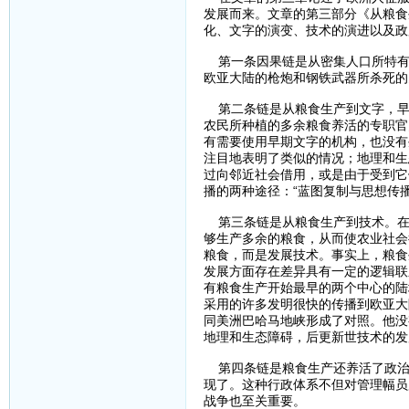
发展而来。文章的第三部分《从粮食
化、文字的演变、技术的演进以及政
第一条因果链是从密集人口所特有
欧亚大陆的枪炮和钢铁武器所杀死的
第二条链是从粮食生产到文字，早
农民所种植的多余粮食养活的专职官
有需要使用早期文字的机构，也没有
注目地表明了类似的情况；地理和生
过向邻近社会借用，或是由于受到它
播的两种途径：“蓝图复制与思想传播
第三条链是从粮食生产到技术。在
够生产多余的粮食，从而使农业社会
粮食，而是发展技术。事实上，粮食
发展方面存在差异具有一定的逻辑联
有粮食生产开始最早的两个中心的陆
采用的许多发明很快的传播到欧亚大
同美洲巴哈马地峡形成了对照。他没
地理和生态障碍，后更新世技术的发
第四条链是粮食生产还养活了政治
现了。这种行政体系不但对管理幅员
战争也至关重要。