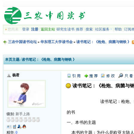
»
您尚未
登录
注册
|
返回主站
|
研究生读书
|
推荐
|
搜索
|
社区服务
|
帮助
|
订阅
三农中国读书论坛
»
华东理工大学读书会
»
读书笔记：《枪炮、病菌与钢铁 》
本页主题:
读书笔记：《枪炮、病菌与钢铁 》
杨君
读书笔记：《枪炮、病菌与钢
读书笔记：枪炮、病
一部关
的书
级别:
新手上路
一、本书的主题
本书的主题：为什么是欧亚大陆人
精华:
0