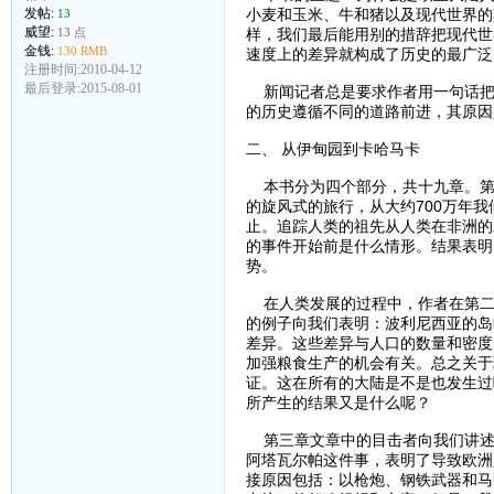
小麦和玉米、牛和猪以及现代世界的
发帖:
13
威望:
样，我们最后能用别的措辞把现代世
13 点
金钱:
130 RMB
速度上的差异就构成了历史的最广泛
注册时间:2010-04-12
最后登录:2015-08-01
新闻记者总是要求作者用一句话把
的历史遵循不同的道路前进，其原因
二、 从伊甸园到卡哈马卡
本书分为四个部分，共十九章。第
的旋风式的旅行，从大约700万年我
止。追踪人类的祖先从人类在非洲的
的事件开始前是什么情形。结果表明
势。
在人类发展的过程中，作者在第二
的例子向我们表明：波利尼西亚的岛
差异。这些差异与人口的数量和密度
加强粮食生产的机会有关。总之关于
证。这在所有的大陆是不是也发生过
所产生的结果又是什么呢？
第三章文章中的目击者向我们讲述了
阿塔瓦尔帕这件事，表明了导致欧洲
接原因包括：以枪炮、钢铁武器和马