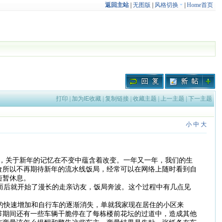
返回主站
|
无图版
|
风格切换
|
Home首页
打印
|
加为IE收藏
|
复制链接
|
收藏主题
|
上一主题
|
下一主题
小
中
大
，关于新年的记忆在不变中蕴含着改变。一年又一年，我们的生
食所以不再期待新年的流水线饭局，经常可以在网络上随时看到自
短暂休息。
而后就开始了漫长的走亲访友，饭局奔波。这个过程中有几点见
的快速增加和自行车的逐渐消失，单就我家现在居住的小区来
节期间还有一些车辆干脆停在了每栋楼前花坛的过道中，造成其他