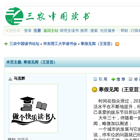
»
您尚未
登录
注册
|
返回主站
|
研究生读书
|
推荐
|
搜索
|
社区服务
|
帮助
|
订阅
三农中国读书论坛
»
华东理工大学读书会
»
寒假见闻（王亚芸）
本页主题:
寒假见闻（王亚芸）
马流辉
寒假见闻（王亚芸
时间在指尖滑过，20
活水平在不断地提升，
己喜爱的娱乐节目所以
大年三十，伴随着一如
闻，略微加以阐述：
一个城市的发展与它的
说，停车位的问题就已
级别:
管理员