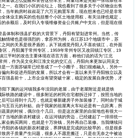
在商量该怎么提醒和警告这些车主，商量结果是先贴一张纸条在车
果之一。在我们小区的论坛上，我也看到了很多关于小区物业出售
求，当年购房时叔叔花了六万元购置车库，现在想来也已经是非常
为全体业主购买的也包括整个小区土地使用权，有关法律也规定，
后的余额后，及时归入专项维修资金公共账户中支出，但是现在很
管县体制和强县扩权的大背景下，丹阳有望划进常州。当然，传
触情绪也是很强烈的，拿苏州为例，在江苏13个地级市中，苏
江之间的关系是很矛盾的，从下就感觉丹阳人不喜欢镇江，在外面
区，丹阳属于常州专区，1959年常州专区又改回镇江专区，19
于镇江平时的攻击主要体现在语言方面，称他们说的话为“江北
常州，作为吴文化和江淮文化的交汇点，丹阳向来更加认同吴文
但是一方面苏锡常已经形成了一个小圈子，我们很难融入，另外一
有偏向和促进丹阳的发展，所以才会有一直以来关于丹阳独立以及
苏百强县前十，上市企业有望突破十家，稳定的发展自身优势，才
丹阳下属的运河镇我多年没回的老屋，由于老屋附近是就是铁
城际铁路的建设中，很多附近的村民住宅都拆迁掉了，按照当地的
之后可以得到十几万，也就足够新建房子外加装修了。同时由于城
给与五百元的补贴。由于我家的祖屋离火车站还是有一点距离，所
些蔬菜的时候，偶尔住个几日。但是这次家里的自留地也有很大一
到了当地的新农村建设，在运河镇的旁边，已经建起了一排排统一
人家会购买两间，也就是十万块钱，另外再自己装修。当我继续问
于丹阳的各镇的新农村建设，界牌镇是完成的比较早的，但是很多
导致房子质量产生问题，很多人不愿意搬迁，只是在无奈之中被迫