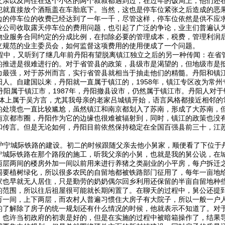
父亲以及同住在这个小区的两个叔叔都遇到过，在过年的饭局上，他们还
犯就直接放个酒瓶盖在车胎底下。当然，这也是停车位紧张之后造成的恶
边的停车位的收费已经达到了一年一千，尽管这样，停车位依然是供不应
业公司收取露天停车位的费用问题，也引起了广泛的争论，业主们普遍认
物业服务合同约定的分成比例，在扣除必要的管理成本，税费，管理利润
立规范的业主委员会，如何监督这项费用的使用便成了一个问题。
中，又听到了继几年前丹阳有望脱离镇江独立之后的另一种传闻：在省
的推进是很难进行的。对于省管县的政策，县级市是渴望的，但地级市是抵
力最强，对于苏州而言，实行省管县就相当于抽走他们的精髓。丹阳和镇
人。自建国以来，丹阳就一直属于镇江的，1958年，镇江专区改为常州专
丹阳属于镇江市，1987年，丹阳撤县设市，仍然属于镇江市。丹阳人对
总体上属于吴方言，尤其我母亲的老家吕城镇开始，语言风格都接近相邻的
的处境也一直比较尴尬，虽然镇江和南京都划入了苏南，形成了大苏南，
南京都市圈，丹阳作为它的边缘也很难被辐射到，同时，镇江的政策也没
和传言。但是无论如何，丹阳目前依然保持稳定在全国百强县前三十，江
宁城际铁路的建设。初二的时候跟随父亲去他小舅家，顺便看了下位于
宁城际铁路在那个路段的施工，听我父亲的小舅，也就是我的舅公说，在
两层两间的楼房外加一间以前用来进行养猪之类副业的小平房，每户拆迁
围要植树绿化，所以很多农民的自留地都被铁路部门征用了，每年一亩地
家也早就无人居住，只是勤劳的奶奶偶尔回乡利用还保留的半亩自留地种
的范围，所以往后祖屋很可能就长期闲置了。在聊天的过程中，舅公还提
万一间，上下两层，而农村人普遍习惯住大房子有大院子，所以一般一户
的了解除了房子的统一规划还有什么情况的时候，他就表示不知道了。对
，也许当初政府的初衷是好的，但是在实施的过程中被暗箱操作了，结果