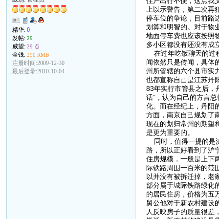
住户出行不便，这点我
上以示警告，第二次再
停车位的争论，目前路
划算和明智的。对于物
精华:
0
地面停车费也应该按照
发帖:
29
多小区都没有还没有成
威望:
29 点
在过年吃饭聊天的过程
金钱:
290 RMB
闻依然只是传闻，具体
注册时间:2009-12-30
州所管辖的六个县市实
最后登录:2010-10-04
也都宣称自己是江苏丹阳
83年实行市管县之后，
话”，认为自己的方言
化。而在经纪上，丹阳
方面，南京自己规划了
现在的划归常州的期望
是更为重要的。
同时，值得一提的是沪
路，所以正好看到了沪
住房规模，一般是上下
际铁路周围一百米的范
以并没有被拆迁掉，老
部分属于城际铁路绿化
的居民住房，价格为五
舅公他对于新农村建设
人反映房子的质量很差