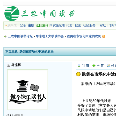
»
您尚未
登录
注册
|
返回主站
|
研究生读书
|
推荐
|
搜索
|
社区服务
|
帮助
|
订阅
三农中国读书论坛
»
华东理工大学读书会
»
跌倒在市场化中途的农民
本页主题:
跌倒在市场化中途的农民
马流辉
跌倒在市场化中途
—潘维的《农民与市场
上世纪80年代以来，
受够了集体（主要是人
民眼中耕地他们是自己
村政策的英明。市场经
级别:
管理员