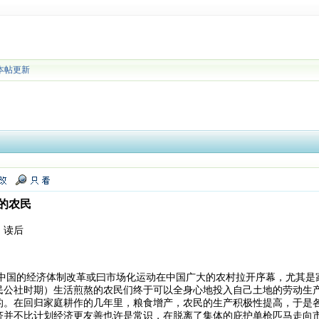
本帖更新
的农民
》读后
中国的经济体制改革或曰市场化运动在中国广大的农村拉开序幕，尤其是
民公社时期）生活煎熬的农民们终于可以全身心地投入自己土地的劳动生
的。在回归家庭耕作的几年里，粮食增产，农民的生产积极性提高，于是
济并不比计划经济更友善也许是常识，在脱离了集体的庇护单枪匹马走向市