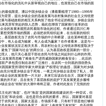
始在市场化的洗礼中从新审视自己的地位，也渐觉自己在市场的面
低限度。潘以中国乡镇企业（潘着重梳理了1980—1995年
程为背景，提出乡镇企业的迅速发展与农村集体的社会主义传统密
发展与基础政权的相互关系构筑了他全书论证的框架。乡镇企业的
以来其异军突起的惊人态势，藉此也增强了国家推行改革的信
镇企业的发展来观照农民着陆市场化的过程。作者通过四川仁寿
，要想突围市场的围困，必须把农民组织起来，在当前新的组织
此，基层政权充当了农民与市场的中介和桥梁，这在某种程度上也
程中，有人会成为输家，有人会成为赢家？在作者看来，这是与一
企业发展状况呈正相关关系，而农村社会主义传统浓厚程度取决于
避免了“国家与社会”的两分法，认为基层政权是国家的一部分，
代理人，他只关心基层干部在农民与市场之间起到什么样的作用。
工业发展而忽略了粮食生产进而威胁国家的粮食安全），此后的
庭联产承包责任制在农村广泛推行，在农民一分到底的强劲势头
末因国家受所谓经学家大肆宣扬“产权理论”的蛊惑，国家为对乡镇
理由充分地置乡镇企业于死地，一夜之间乡镇企业卖给了私人，彻
乡镇企业的发展形势一片大好，本来它应该自生自灭，国家不该多
发展的并不好，且在丧失了基层政权的庇护下其发展更是步履维
镇企业在“转制”的大潮中寿终正寝。作者对此发出了无情的控
化的“海选”，也许“海选”是的国家政权建设的另一种尝试，但
提五统”和农业税，这也是符合农民的要求，所以，国家要对基层
对于农民来说，国家太遥远，市场摸不着，只有村干部是他们够得
是在执行上面的任务罢了。虽说“上有政策下有对策”，也不排除