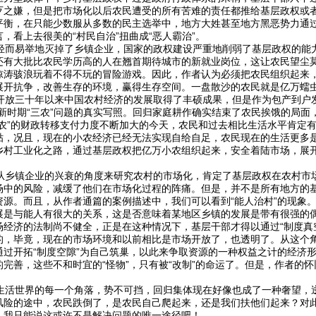
之嫌，但是把市场化以后农民遭受的所有苦难的责任都推给基层政权或者是
平衡，在只能少数服从多数的民主选举中，地方大姓甚至地方黑恶势力通过
，看上去很美的“村民自治”扭曲成“恶人霸治”。
而易举地灭掉了乡镇企业，国家的政权建设严重地削弱了基层政权的能
还有大批比农民学历高的人在翘首期待城市的新就业岗位，这让农民望尘
惊涛骇浪玩着不得不玩的冒险游戏。因此，作者认为必须把农民组织起来
展开抗争，改善生存的环境，赢得生存空间。一盘散沙的农民就是亿万蠕
放三十年以来中国农村经济的发展取得了丰硕成果，但是作为包产到户发
对新时期“三农”问题的真实写照。回归家庭耕作确实结束了农民挨饿的局
三农”的财政转移支付力度不断加大的今天，农民和过去相比生活水平肯定
，况且，现在的小农经济已经无法实现自给自足，农民现在的生活更多是依赖
乡村工业化之路，通过基层政权把亿万小农组织起来，安全着陆市场，展开
。
乡镇企业的兴衰的角度来研究农村的市场化，肯定了基层政权在农村市
场中的风险，减缓了他们在市场化过程的阵痛。但是，并不是所有地方的
资源。而且，从作者通篇的案例描述中，我们可以看到“能人治村”的现象
展是与能人有很大的关系，这是否意味着某地区乡镇的发展是带有很强的偶
场经济的法制尚不健全，正是在这种情况下，基层干部才得以通过“制度真
的，毕竟，现在的市场环境和以前相比是市场开放了，也透明了。从这个
通过开拓“制度空隙”为自己筑巢，以此来争取资源的一种权益之计的经济
完善，这些不和时宜的“怪物”，只有被“改制”的命运了。但是，作者的
活世界的每一个角落，势不可挡，回归集体现在好像也成了一种奢望，
风险的途中，农民跌倒了，是农民自己爬起来，还是我们扶他们起来？对
，我只能说这或许不是解决问题的唯一途径吧！