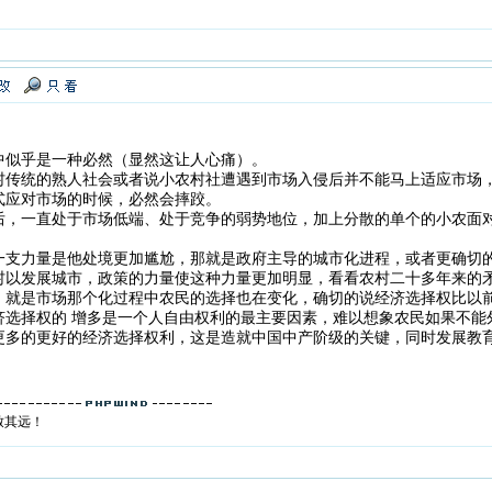
中似乎是一种必然（显然这让人心痛）。
村传统的熟人社会或者说小农村社遭遇到市场入侵后并不能马上适应市场
式应对市场的时候，必然会摔跤。
后，一直处于市场低端、处于竞争的弱势地位，加上分散的单个的小农面
一支力量是他处境更加尴尬，那就是政府主导的城市化进程，或者更确切
村以发展城市，政策的力量使这种力量更加明显，看看农村二十多年来的
，就是市场那个化过程中农民的选择也在变化，确切的说经济选择权比以
济选择权的 增多是一个人自由权利的最主要因素，难以想象农民如果不能
更多的更好的经济选择权利，这是造就中国中产阶级的关键，同时发展教
致其远！