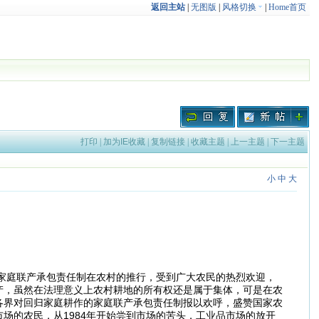
返回主站
|
无图版
|
风格切换
|
Home首页
打印
|
加为IE收藏
|
复制链接
|
收藏主题
|
上一主题
|
下一主题
小
中
大
家庭联产承包责任制在农村的推行，受到广大农民的热烈欢迎，
产，虽然在法理意义上农村耕地的所有权还是属于集体，可是在农
各界对回归家庭耕作的家庭联产承包责任制报以欢呼，盛赞国家农
场的农民，从1984年开始尝到市场的苦头，工业品市场的放开