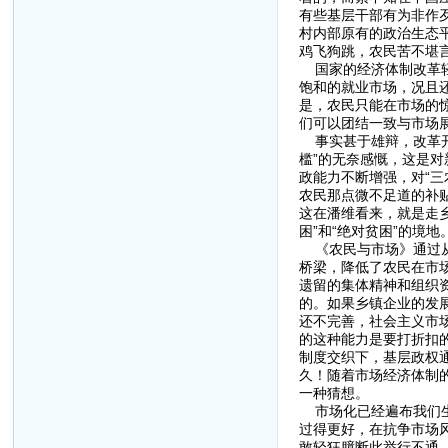
有些基层干部有为非作歹
村内部原有的政治生态
鸡飞狗跳，农民苦不堪言
国家的经济体制改革轻
饱和的就业市场，况且
是，农民只能在市场的
们可以团结一致与市场
事实甚于雄辩，改革开
槛”的无奈感慨，这是
政能力不断增强，对“
农民那点微不足道的补贴
这在潘维看来，就是走
困”和“绝对贫困”的境地
《农民与市场》通过从
桥梁，降低了农民在市
遗留的集体精神和组织
的。如果乡镇企业的发
还不完善，社会主义市
的这种能力是要打折扣
制度交织下，基层政权
久！随着市场经济体制的
一种猜想。
市场化已经遍布我们生
过得更好，在抗争市场
敢轻狂臆断此举行不通