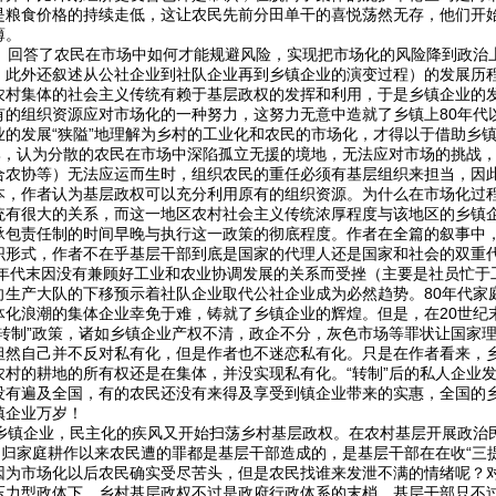
是粮食价格的持续走低，这让农民先前分田单干的喜悦荡然无存，他们开
薄。
答了农民在市场中如何才能规避风险，实现把市场化的风险降到政治上的最
，此外还叙述从公社企业到社队企业再到乡镇企业的演变过程）的发展历
农村集体的社会主义传统有赖于基层政权的发挥和利用，于是乡镇企业的
有的组织资源应对市场化的一种努力，这努力无意中造就了乡镇上80年代
业的发展“狭隘”地理解为乡村的工业化和农民的市场化，才得以于借助乡
对比，认为分散的农民在市场中深陷孤立无援的境地，无法应对市场的挑战
合农协等）无法应运而生时，组织农民的重任必须有基层组织来担当，因
本，作者认为基层政权可以充分利用原有的组织资源。为什么在市场化过
统有很大的关系，而这一地区农村社会主义传统浓厚程度与该地区的乡镇
承包责任制的时间早晚与执行这一政策的彻底程度。作者在全篇的叙事中，
织形式，作者不在乎基层干部到底是国家的代理人还是国家和社会的双重
年代末因没有兼顾好工业和农业协调发展的关系而受挫（主要是社员忙于
向生产大队的下移预示着社队企业取代公社企业成为必然趋势。80年代家
体化浪潮的集体企业幸免于难，铸就了乡镇企业的辉煌。但是，在20世纪
“转制”政策，诸如乡镇企业产权不清，政企不分，灰色市场等罪状让国家
坦然自己并不反对私有化，但是作者也不迷恋私有化。只是在作者看来，
农村的耕地的所有权还是在集体，并没实现私有化。“转制”后的私人企业
没有遍及全国，有的农民还没有来得及享受到镇企业带来的实惠，全国的乡
镇企业万岁！
镇企业，民主化的疾风又开始扫荡乡村基层政权。在农村基层开展政治民主
回归家庭耕作以来农民遭的罪都是基层干部造成的，是基层干部在在收“三
因为市场化以后农民确实受尽苦头，但是农民找谁来发泄不满的情绪呢？
压力型政体下，乡村基层政权不过是政府行政体系的末梢，基层干部只不过