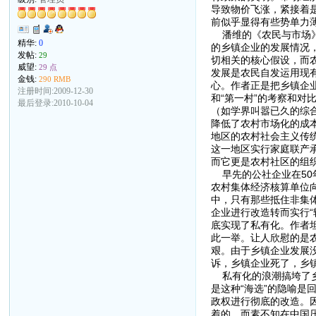
导致物价飞涨，紧接着
前似乎显得有些势单力
潘维的《农民与市场》回
精华:
0
的乡镇企业的发展情况
发帖:
29
切相关的核心假设，而
威望:
29 点
发展是农民自发运用现
金钱:
290 RMB
心。作者正是把乡镇企
注册时间:2009-12-30
和“第一村”的考察和
最后登录:2010-10-04
（如学界叫嚣已久的综
降低了农村市场化的成
地区的农村社会主义传
这一地区实行家庭联产
而它更是农村社区的组
早先的公社企业在50
农村集体经济核算单位
中，只有那些抵住非集
企业进行改造转而实行
底实现了私有化。作者
此一举。让人欣慰的是
艰。由于乡镇企业发展
诉，乡镇企业死了，乡
私有化的浪潮搞垮了乡
是这种“海选”的隐喻是
政权进行彻底的改造。
着的，而素不知在中国