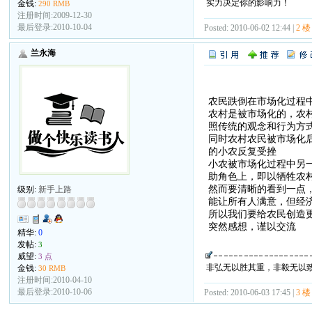
实力决定你的影响力！
金钱:
290 RMB
注册时间:2009-12-30
最后登录:2010-10-04
Posted: 2010-06-02 12:44 |
2 楼
兰永海
农民跌倒在市场化过程
农村是被市场化的，农
照传统的观念和行为方
同时农村农民被市场化
的小农反复受挫
小农被市场化过程中另
助角色上，即以牺牲农
然而要清晰的看到一点
级别:
新手上路
能让所有人满意，但经
所以我们要给农民创造
突然感想，谨以交流
精华:
0
发帖:
3
威望:
3 点
非弘无以胜其重，非毅无以
金钱:
30 RMB
注册时间:2010-04-10
最后登录:2010-10-06
Posted: 2010-06-03 17:45 |
3 楼