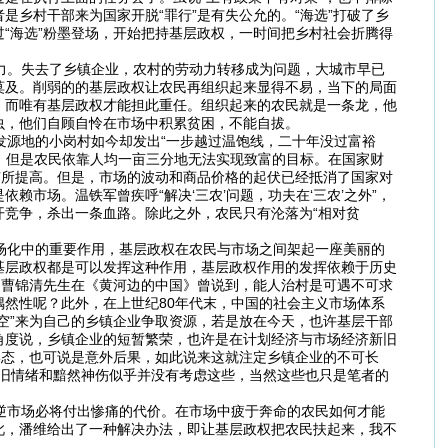
乡村干部来为国家开脱“罪行”是有失公允的。“海选”打破了乡
“海选”粉墨登场，开始把持基层政权，一时间把乡村社会折腾得
力。失去了乡镇企业，农村的劳动力转移成为问题，大城市早已
莫及。削弱的的基层政权让农民再组织起来显得不易，当下的局面
，而唯有基层政权才能担此重任。组织起来的农民就是一条龙，他
虫，他们自顾自怜在市场中积累贫困，不能自拔。
源地的小岗村如今却发出“一步越过温饱线，二十年没过富裕
面，但是农民依靠人均一亩三分地无法实现致富的目标。在国家财
有所提高。但是，市场的波动和商品价格的起伏已经抵消了国家对
市场。温铁军曾疾呼“解决‘三农’问题，功夫在‘三农’之外”，
竞争，杀出一条血路。除此之外，农民只有沦落为“相对贫
场化中的重要作用，基层政权在农民与市场之间架起一座美丽的
基层政权都是可以发挥这种作用，基层政权作用的发挥依赖于历史
。曹锦清先生在《黄河边的中国》曾说到，能人治村是可遇不可求
然性呢？此外，在上世纪80年代末，中国的社会主义市场体系
空”来为自己的乡镇企业争取资源，若是放在今天，也许基层干部
角度说，乡镇企业的短暂繁荣，也许是在计划经济与市场经济新旧
形态，也可说是意外后果，如此说来这就注定乡镇企业的不可长
怀旧情绪和黯然神伤似乎并没有考虑这些，当然这些也只是笔者的
逆市场必将付出惨痛的代价。在市场中疲于奔命的农民如何才能
此，潘维给出了一种解决办法，即让基层政权把农民扶起来，我不