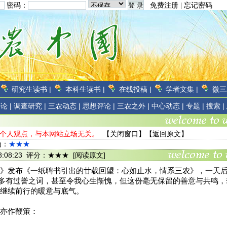
密码：
免费注册
|
忘记密码
研究生读书 |
本科生读书 |
在线投稿 |
学者文集 |
微三
论 |
调查研究 |
三农动态 |
思想评论 |
三农之外 |
中心动态 |
专题 |
搜索 |
友个人观点，与本网站立场无关。
【
关闭窗口
】【
返回原文
】
为：
★★★
8 08:08:23 评分：★★★
[阅读原文]
》发布《一纸聘书引出的廿载回望：心如止水，情系三农》，一天后浏
言虽多有过誉之词，甚至令我心生惭愧，但这份毫无保留的善意与共鸣
继续前行的暖意与底气。
亦作鞭策：