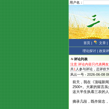
用户名：
首页 |
文章 |
理论探讨 |
政策评
评论列表
注意:评论内容只代表网
共
1
人参与评论，总评价
风云一号
- 2026-06-0
前天，我在《顶端新闻
2500+。大家的留
这大半生执着三农的人
摘录几段，既作留念，