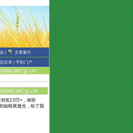
农 |
文章索引
总目录 |
手机门户
览2.0万+，收听
，却如暗夜微光，给了我