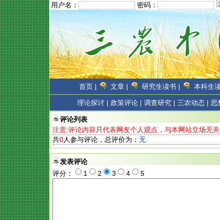
用户名：
密码：
首页 |
文章 |
研究生读书 |
本科生读
理论探讨 |
政策评论 |
调查研究 |
三农动态 |
思
评论列表
注意:评论内容只代表网友个人观点，与本网站立场无关
共
0
人参与评论，总评价为：
无
发表评论
评分：
1
2
3
4
5