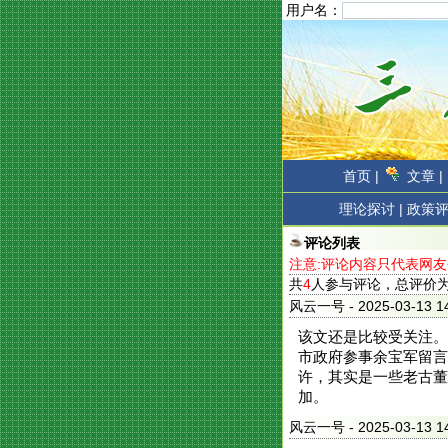
用户名：
首页 |
文章 |
理论探讨 |
政策评
评论列表
注意:评论内容只代表网
共
4
人参与评论，总评价
风云一号
- 2025-03-1
该文还是比较受关注。
市政府参事余宝军留言
许，其实是一些老古董
加。
风云一号
- 2025-03-1