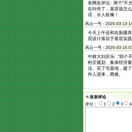
有网友评论: 两个“
在叫停了，基层该怎么
话，令人钦佩！
风云一号
- 2025-03-1
今天上午还和在新疆库
层设计落后于基层实践
风云一号
- 2025-03-1
中财大刘庆乐: “四
村庄规划、集体经济量
法。买了宅基地，建了
外人进来，两难。
发表评论
评分：
1
2
3