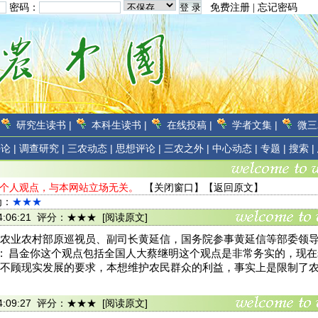
密码：
免费注册
|
忘记密码
研究生读书 |
本科生读书 |
在线投稿 |
学者文集 |
微三
论 |
调查研究 |
三农动态 |
思想评论 |
三农之外 |
中心动态 |
专题 |
搜索 |
友个人观点，与本网站立场无关。
【
关闭窗口
】【
返回原文
】
为：
★★★
3 14:06:21 评分：★★★
[阅读原文]
农业农村部原巡视员、副司长黄延信，国务院参事黄延信等部委领
: 昌金你这个观点包括全国人大蔡继明这个观点是非常务实的，现
不顾现实发展的要求，本想维护农民群众的利益，事实上是限制了
3 14:09:27 评分：★★★
[阅读原文]