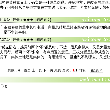
不允许”在某种意义上，确实是一种改革倒退。许多地方，在改革的道
办？何去何从？多位群友在群里讨论表示: 你对一号文的见解，颇
3 14:16:34 评分：★★★
[阅读原文]
车市做乡建的董事长打电话，商量总结那里跨市跨省流转宅基地的
，是不争的事实。
5 07:27:14 评分：★★★
[阅读原文]
个不”反左防右，感觉前两个“不”很及时，不然一股风刮起来，又是大量
力而行。后两个“不”多余，有点后退的意思。三权分置是法律规定
房子，集体土地还是集体的，有用途管制，乱也乱不到哪去。又想
总数：
4
首页 上一页 下一页 尾页 页次：
1
/1
转到：
4
5