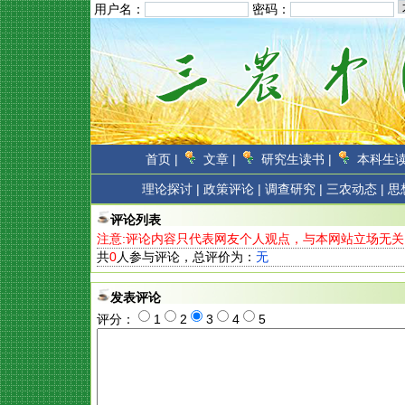
用户名：
密码：
首页 |
文章 |
研究生读书 |
本科生读
理论探讨 |
政策评论 |
调查研究 |
三农动态 |
思
评论列表
注意:评论内容只代表网友个人观点，与本网站立场无关
共
0
人参与评论，总评价为：
无
发表评论
评分：
1
2
3
4
5