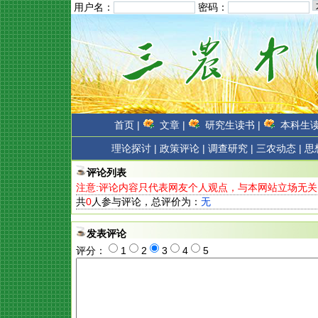
用户名：
密码：
首页 |
文章 |
研究生读书 |
本科生读
理论探讨 |
政策评论 |
调查研究 |
三农动态 |
思
评论列表
注意:评论内容只代表网友个人观点，与本网站立场无关
共
0
人参与评论，总评价为：
无
发表评论
评分：
1
2
3
4
5