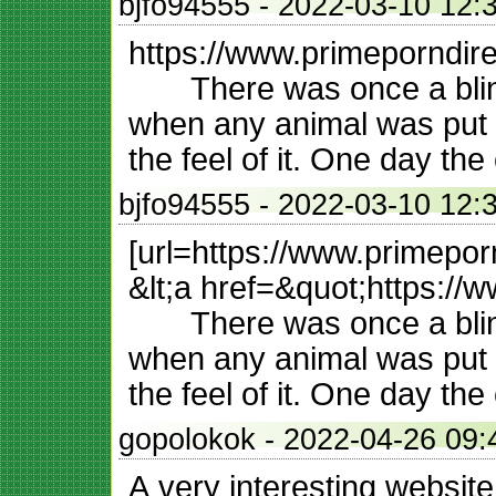
bjfo94555
- 2022-03-10 
https://www.primeporndir
There was once a blind 
when any animal was put i
the feel of it. One day th
bjfo94555
- 2022-03-10 
[url=https://www.primepor
&lt;a href=&quot;https://
There was once a blind 
when any animal was put i
the feel of it. One day th
gopolokok
- 2022-04-26
A very interesting website