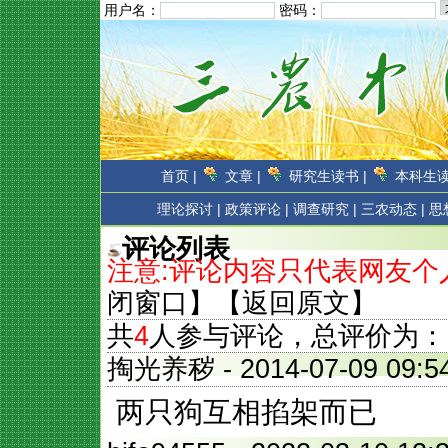
用户名：
密码：
首页 |
文章 |
研究生读书 |
本科生读
理论探讨 |
政策评论 |
调查研究 |
三农动态 |
思
评论列表
注意:评论内容只代表网友
闭窗口
】【
返回原文
】
共
4
人参与评论，总评价为：
掏光养秽
- 2014-07-09 0
两只狗互相掐架而已