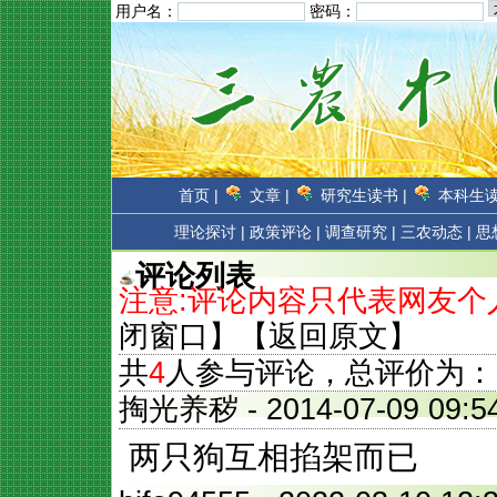
用户名：
密码：
首页 |
文章 |
研究生读书 |
本科生读
理论探讨 |
政策评论 |
调查研究 |
三农动态 |
思
评论列表
注意:评论内容只代表网友
闭窗口
】【
返回原文
】
共
4
人参与评论，总评价为：
掏光养秽
- 2014-07-09 0
两只狗互相掐架而已