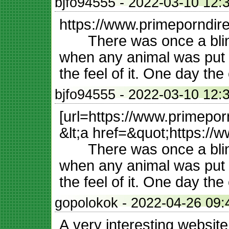
bjfo94555
- 2022-03-10 
https://www.primeporndir
There was once a blind 
when any animal was put i
the feel of it. One day th
bjfo94555
- 2022-03-10 
[url=https://www.primepor
&lt;a href=&quot;https://
There was once a blind 
when any animal was put i
the feel of it. One day th
gopolokok
- 2022-04-26
A very interesting website