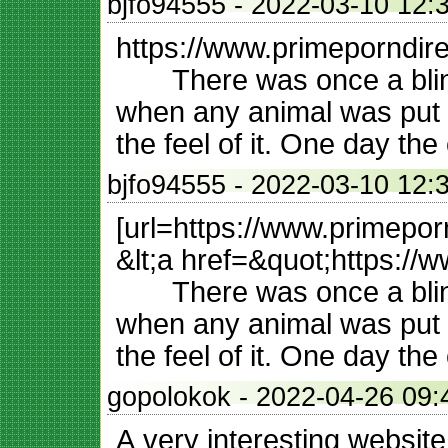
bjfo94555
- 2022-03-10 
https://www.primeporndir
There was once a blind 
when any animal was put i
the feel of it. One day th
bjfo94555
- 2022-03-10 
[url=https://www.primepor
&lt;a href=&quot;https://
There was once a blind 
when any animal was put i
the feel of it. One day th
gopolokok
- 2022-04-26
A very interesting website