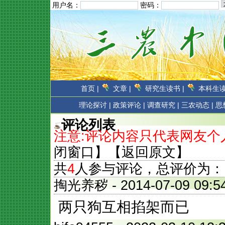
用户名：
密码：
首页 |
文章 |
研究生读书 |
本科生读
理论探讨 |
政策评论 |
调查研究 |
三农动态 |
思
评论列表
注意:评论内容只代表网友
闭窗口
】【
返回原文
】
共
4
人参与评论，总评价为：
掏光养秽
- 2014-07-09 0
两只狗互相掐架而已