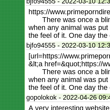
bjfo94555
- 2022-03-10 
https://www.primeporndir
There was once a blind 
when any animal was put i
the feel of it. One day th
bjfo94555
- 2022-03-10 
[url=https://www.primepor
&lt;a href=&quot;https://
There was once a blind 
when any animal was put i
the feel of it. One day th
gopolokok
- 2022-04-26
A very interesting website