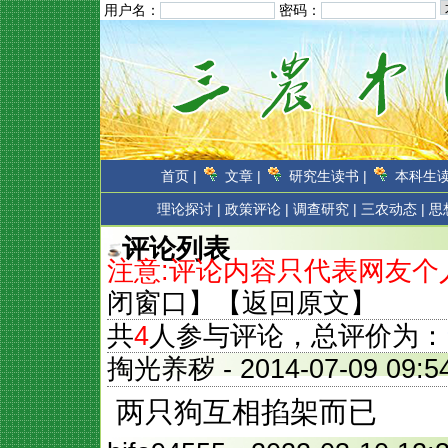
用户名：
密码：
首页 |
文章 |
研究生读书 |
本科生读
理论探讨 |
政策评论 |
调查研究 |
三农动态 |
思
评论列表
注意:评论内容只代表网友
闭窗口
】【
返回原文
】
共
4
人参与评论，总评价为：
掏光养秽
- 2014-07-09 0
两只狗互相掐架而已