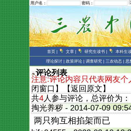
用户名：
密码：
首页 |
文章 |
研究生读书 |
本科生读
理论探讨 |
政策评论 |
调查研究 |
三农动态 |
思
评论列表
注意:评论内容只代表网友
闭窗口
】【
返回原文
】
共
4
人参与评论，总评价为：
掏光养秽
- 2014-07-09 0
两只狗互相掐架而已