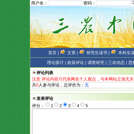
用户名：
密码：
首页 |
文章 |
研究生读书 |
本科生读
理论探讨 |
政策评论 |
调查研究 |
三农动态 |
思
评论列表
注意:评论内容只代表网友个人观点，与本网站立场无关
共
0
人参与评论，总评价为：
无
发表评论
评分：
1
2
3
4
5