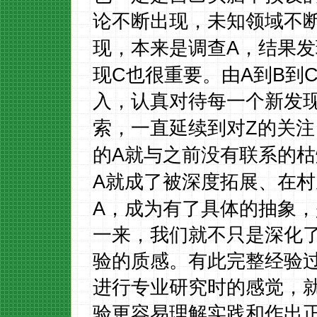
论不断出现，未知领域不
A
现，本来是调查
，结果发
C
A
B
现
也很重要。由
到
到
入，认真对待每一个新发
Z
索，一直延续到对
的关注
A
的
就与之前没有联系的枯
A
就成了被深度拓展、在村
A
，成为有了具体的抽象，
一来，我们就不只是深化
验的质感。有此完整经验
进行专业研究时的感觉，
验更容易理解实践和作出