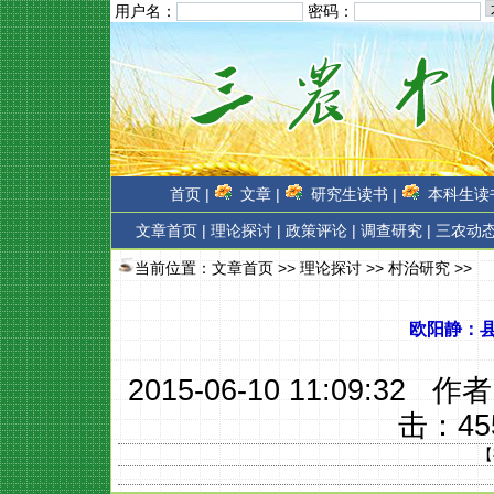
用户名：
密码：
首页 |
文章 |
研究生读书 |
本科生读书
文章首页
|
理论探讨 |
政策评论 |
调查研究 |
三农动态
当前位置：
文章首页
>>
理论探讨
>>
村治研究
>>
欧阳静：
2015-06-10 11:09:32 作
击：
45
【